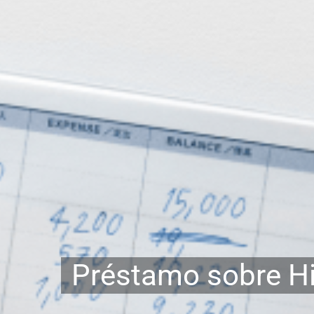
Préstamo sobre H